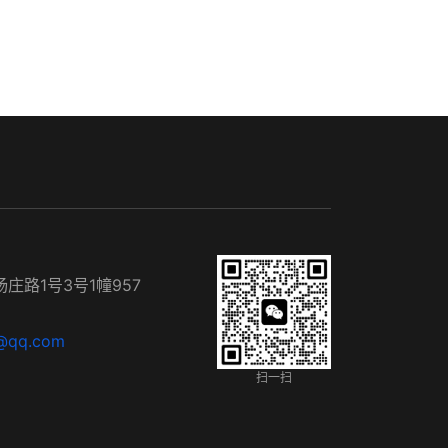
庄路1号3号1幢957
@qq.com
扫一扫