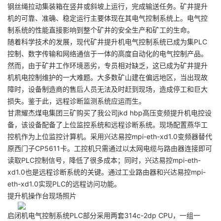
钢丝绳拉动集装箱在竖井或斜坡上运行，完成输送任务。矿井提升
机的可靠、准确、稳定运行主要体现在其电气控制系统上。电气控
制系统的性能直接影响到整个矿井的安全生产和矿工的生命。
随着科学技术的发展，现代矿井提升机电气控制系统已成为集PLC
控制、数字传输和网络通信于一体的高度自动化的电气控制产品。
然而，由于矿井工作环境恶劣，专员相对缺乏，这已成为矿井提升
机机电控制维护的一大难题。大多数矿山建在偏远地区，当出现故
障时，设备制造商的售后人员无法及时赶到现场，造成停工和巨大
损失。鉴于此，远程诊断监测系统应运而生。
甘肃耀杰煤电集团三矿购买了我公司jkd hbp高压变频提升机电控设
备，该设备配备了上位监控系统和远程诊断系统。现场配置燕华工
控机作为上位监控计算机。采用兴达易控mpi-eth-xd1.0变频器替代
原西门子CP5611卡。工控机只需通过以太网电缆与路由器连接即可
读取PLC控制信号，降低了很多成本；同时，兴达易控mpi-eth-
xd1.0也是远程诊断系统的关键。通过工业路由器和兴达易控mpi-
eth-xd1.0实现PLC的远程访问功能。
提升机操作台现场照片
启闭机电气控制系统PLC部分采用两套314c-2dp CPU，一组一