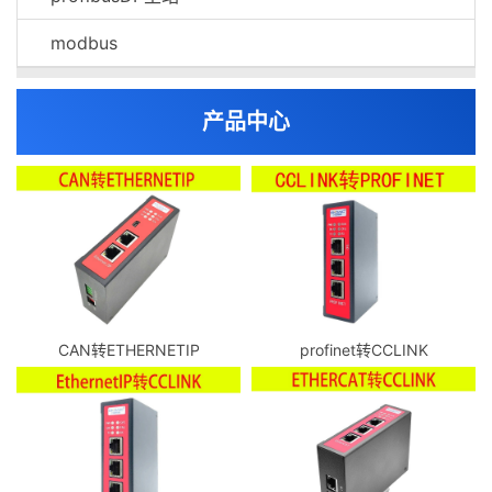
modbus
产品中心
CAN转ETHERNETIP
profinet转CCLINK