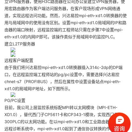
立VPN服务器，使用H3C路由器在公司办公室建立VPN服务器，使
用宏路由器作为客户端访问服务器，在客户现场形成VPN网络通
道，实现远程访问功能。然而，兴达易控mpi-eth-xd1.0转换器的使
用与局域网中的使用没有区别。设置mpi-eth-xd1.0局域网的IP和路
由器的端口映射，远程监控端的工程师站只需在步骤7中设置mpi-
eth-xd1.0的内网IP即可。该操作类似于局域网中的监控PLC。
建立L2TP服务器
远程客户端配置
由于我们将兴达易控mpi-eth-xd1.0转换器插入314c-2dp的DP端
口，在远程监控端工程师站的pg/pc设置中，需要选择兴达易控
chnet-s7（PROFIBUS），然后在属性中设置设备站点mpi-eth-
xd1.0的局域网IP地址，如下图所示。
PG/PC设置
目前，我公司上层监控系统标配MPI转以太网模块（MPI-ETH-
XD1.0），替代西门子CP5611卡和CP343-1模块，实现西门子S7-
300PLC的以太网功能。在以mpi-eth-xd1.0和工业路由器为核心的
远程诊断系统中，mpi-eth-xd1.0起到了通信协议转换的作用，大大