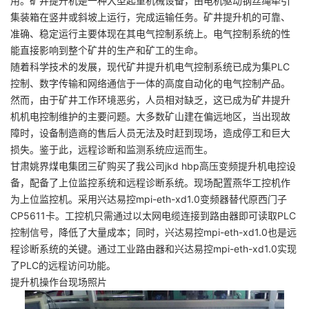
用。矿井提升机是一种大型起重机械设备，由电机驱动钢丝绳牵引
集装箱在竖井或斜坡上运行，完成运输任务。矿井提升机的可靠、
准确、稳定运行主要体现在其电气控制系统上。电气控制系统的性
能直接影响到整个矿井的生产和矿工的生命。
随着科学技术的发展，现代矿井提升机电气控制系统已成为集PLC
控制、数字传输和网络通信于一体的高度自动化的电气控制产品。
然而，由于矿井工作环境恶劣，人员相对缺乏，这已成为矿井提升
机机电控制维护的主要问题。大多数矿山建在偏远地区，当出现故
障时，设备制造商的售后人员无法及时赶到现场，造成停工和巨大
损失。鉴于此，远程诊断和监测系统应运而生。
甘肃姚界煤电集团三矿购买了我公司jkd hbp高压变频提升机电控设
备，配备了上位监控系统和远程诊断系统。现场配置燕华工控机作
为上位监控机。采用兴达易控mpi-eth-xd1.0变频器替代原西门子
CP5611卡。工控机只需通过以太网电缆连接到路由器即可读取PLC
控制信号，降低了大量成本；同时，兴达易控mpi-eth-xd1.0也是远
程诊断系统的关键。通过工业路由器和兴达易控mpi-eth-xd1.0实现
了PLC的远程访问功能。
提升机操作台现场照片