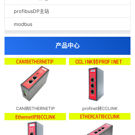
profibusDP主站
modbus
产品中心
CAN转ETHERNETIP
profinet转CCLINK