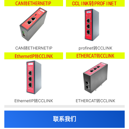
CAN转ETHERNETIP
profinet转CCLINK
EthernetIP转CCLINK
ETHERCAT转CCLINK
联系我们