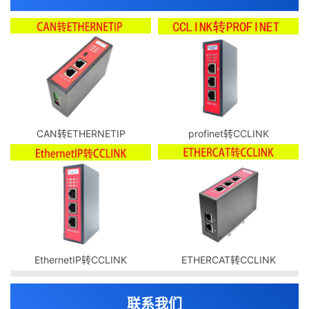
CAN转ETHERNETIP
profinet转CCLINK
EthernetIP转CCLINK
ETHERCAT转CCLINK
联系我们