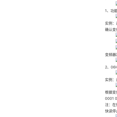
1、功
实例：
确认变
变频器
2、0
实例：
根据变频
0001
注：在
快读停