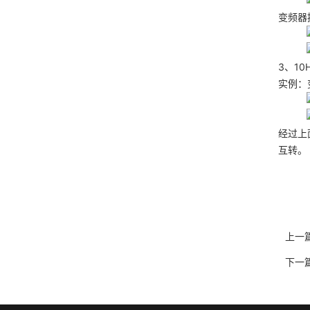
变频器
3、1
实例：
经过上面
互转。
上一
下一