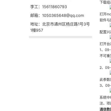
下载组态
李工：15611860793
打开mo
邮箱：1050365648@qq.com
软件与网
地址：北京市通州区杨庄路1号3号
1幢957
配置兴达
打开台
1、0
不可重
2、09
此参数
3、0
系统中
注、项
通信数