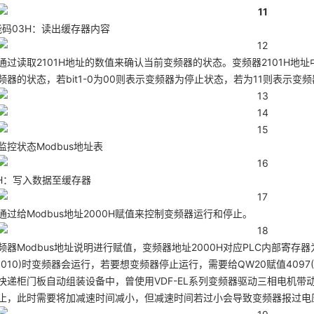
能码03H：读出缓存器内容
通过读取2101H地址的数值来确认当前变频器的状态。变频器2101H地址中数
频器的状态，若bit1-0为00则表示变频器为停止状态，若为11则表示变
监控状态Modbus地址表
6H：写入数据至缓存器
通过给Modbus地址2000H赋值来控制变频器运行和停止。
器Modbus地址说明进行赋值，变频器地址2000H对应PLC内部寄存器为QW
 0010)时变频器会运行，若要想变频器停止运行，需要给QW20赋值4097(二进制0
快递柜门板自动组装设备中，曾使用VDF-EL系列变频器驱动三相电机
止，此时需要将加减速时间减小，但减速时间若过小会导致变频器报过电