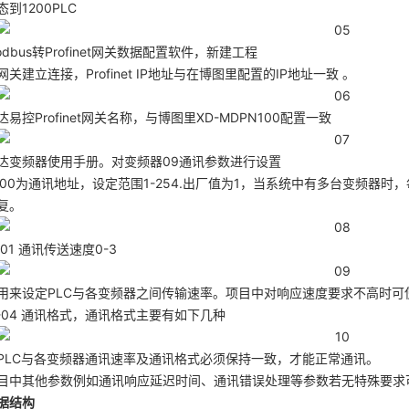
到1200PLC
dbus转Profinet网关数据配置软件，新建工程
关建立连接，Profinet IP地址与在博图里配置的IP地址一致 。
易控Profinet网关名称，与博图里XD-MDPN100配置一致
达变频器使用手册。对变频器09通讯参数进行设置
9-00为通讯地址，设定范围1-254.出厂值为1，当系统中有多台变频
复。
-01 通讯传送速度0-3
用来设定PLC与各变频器之间传输速率。项目中对响应速度要求不高时可
9-04 通讯格式，通讯格式主要有如下几种
PLC与各变频器通讯速率及通讯格式必须保持一致，才能正常通讯。
目中其他参数例如通讯响应延迟时间、通讯错误处理等参数若无特殊要求
据结构