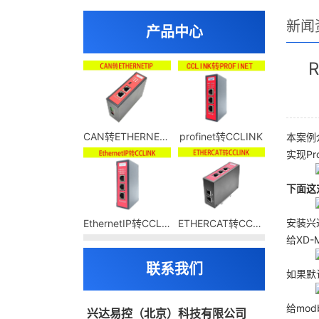
新闻
产品中心
CAN转ETHERNETIP
profinet转CCLINK
本案例介
实现Pr
下面这
安装兴达
EthernetIP转CCLINK
ETHERCAT转CCLINK
给XD-
联系我们
如果默
给mo
兴达易控（北京）科技有限公司