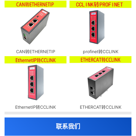
CAN转ETHERNETIP
profinet转CCLINK
EthernetIP转CCLINK
ETHERCAT转CCLINK
联系我们